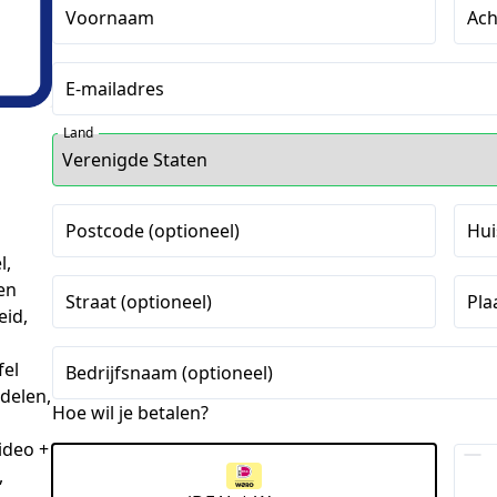
Voornaam
Ac
E-mailadres
Land
Postcode (optioneel)
Hui
l,
en
Straat (optioneel)
Pla
eid,
fel
Bedrijfsnaam (optioneel)
delen,
Hoe wil je betalen?
ideo +
,