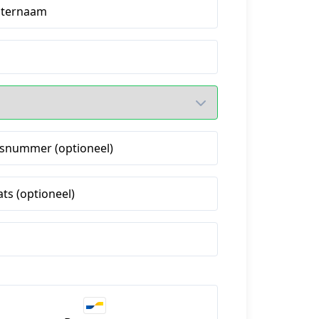
hternaam
snummer (optioneel)
ats (optioneel)