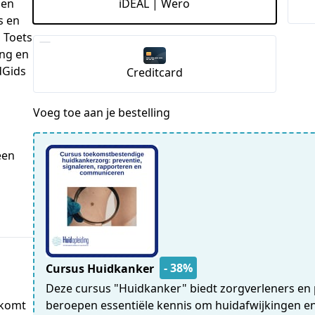
iDEAL | Wero
 en
s en
 Toets
ing en
dGids
Creditcard
Voeg toe aan je bestelling
en 
- 38%
Cursus Huidkanker
Deze cursus "Huidkanker" biedt zorgverleners en 
beroepen essentiële kennis om huidafwijkingen e
 komt