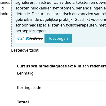
signaleren. In 5,5 uur aan video's, teksten en down
anier,
soorten huidkanker, symptomen, behandelingen en
ijd
detectie. De cursus is praktisch en voorzien van r
edankt
gebruik in de dagelijkse praktijk. Geschikt voor o
schoonheidsspecialisten en fysiotherapeuten, met
beroepsgroepen.
€ 24,95
€ 39,95
Toevoegen
Besteloverzicht
Cursus schimmeldiagnostiek: klinisch redener
Eenmalig
Kortingscode
Totaal