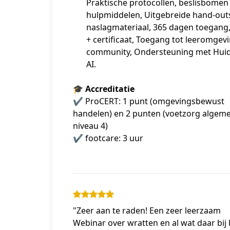
Praktische protocollen, beslisbomen
hulpmiddelen, Uitgebreide hand-out
naslagmateriaal, 365 dagen toegang,
+ certificaat, Toegang tot leeromgev
community, Ondersteuning met Hui
AI.
🎓 Accreditatie
✔ ProCERT: 1 punt (omgevingsbewust 
handelen) en 2 punten (voetzorg algeme
niveau 4) 
✔ footcare: 3 uur 
"Zeer aan te raden! Een zeer leerzaam
Webinar over wratten en al wat daar bij